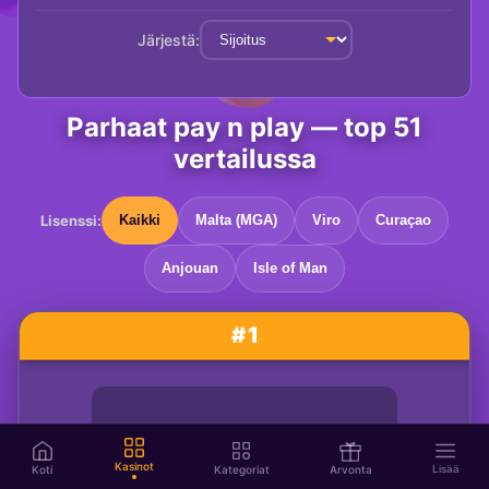
Järjestä:
Parhaat pay n play — top 51
vertailussa
Lisenssi:
Kaikki
Malta (MGA)
Viro
Curaçao
Anjouan
Isle of Man
1
Posido Kasino — 100% 500€ asti + 2
Kasinot
Koti
Kategoriat
Arvonta
Lisää