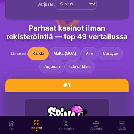
Järjestä:
Parhaat kasinot ilman
rekisteröintiä — top 49 vertailussa
Lisenssi:
Kaikki
Malta (MGA)
Viro
Curaçao
Anjouan
Isle of Man
1
SpinSkull Kasino — 50% 100€ asti
Kasinot
Koti
Kategoriat
Arvonta
Lisää