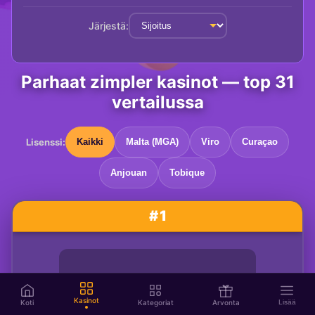
Järjestä:
Parhaat zimpler kasinot — top 31
vertailussa
Lisenssi:
Kaikki
Malta (MGA)
Viro
Curaçao
Anjouan
Tobique
1
247bet Kasino — 30€ ilmaisveto ilma
Kasinot
Koti
Kategoriat
Arvonta
Lisää