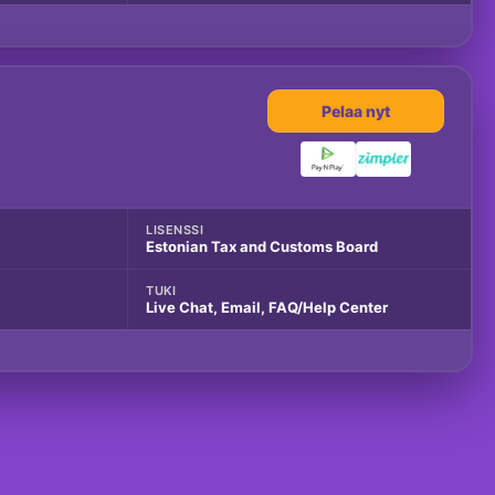
ierrosta
Pelaa nyt
LISENSSI
Estonian Tax and Customs Board
TUKI
Live Chat, Email, FAQ/Help Center