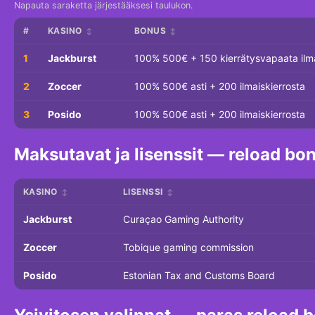
Napauta saraketta järjestääksesi taulukon.
#
KASINO
BONUS
1
Jackburst
100% 500€ + 150 kierrätysvapaata ilma
2
Zoccer
100% 500€ asti + 200 ilmaiskierrosta
3
Posido
100% 500€ asti + 200 ilmaiskierrosta
Maksutavat ja lisenssit — reload bo
KASINO
LISENSSI
Jackburst
Curaçao Gaming Authority
Zoccer
Tobique gaming commission
Posido
Estonian Tax and Customs Board