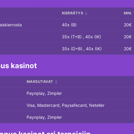
KIERRÄTYS
MIN.
iskierrosta
40x (B)
20€
35x (T+B) , 40x (IK)
20€
35x (D+B) , 40x (IK)
20€
nus kasinot
MAKSUTAVAT
Paynplay, Zimpler
Visa, Mastercard, Paysafecard, Neteller
Paynplay, Zimpler