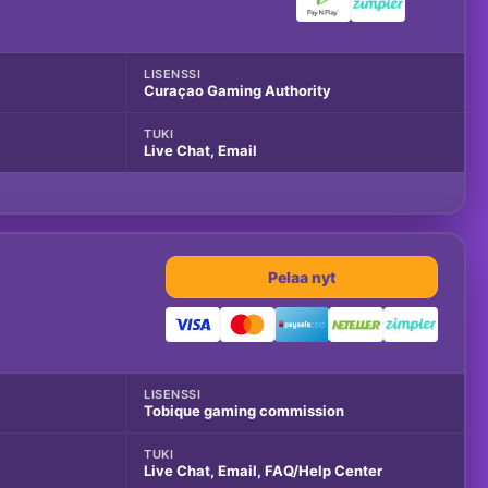
LISENSSI
Curaçao Gaming Authority
TUKI
Live Chat, Email
kierrosta
Pelaa nyt
LISENSSI
Tobique gaming commission
TUKI
Live Chat, Email, FAQ/Help Center