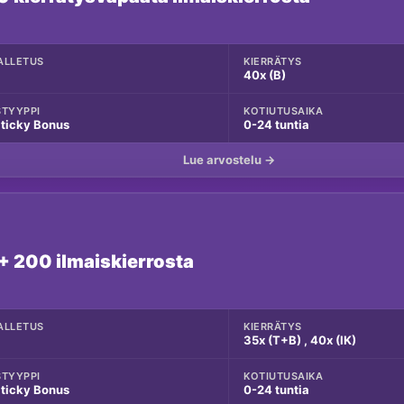
TALLETUS
KIERRÄTYS
40x (B)
TYYPPI
KOTIUTUSAIKA
ticky Bonus
0-24 tuntia
Lue arvostelu →
% 500€ asti + 200 ilmais
+ 200 ilmaiskierrosta
TALLETUS
KIERRÄTYS
35x (T+B) , 40x (IK)
TYYPPI
KOTIUTUSAIKA
ticky Bonus
0-24 tuntia