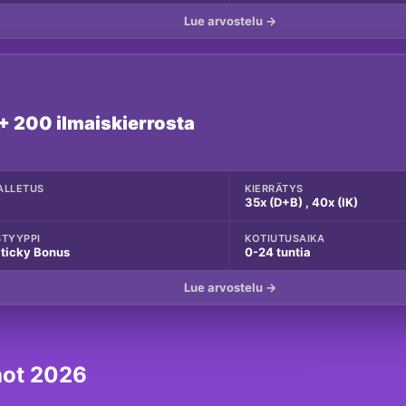
Lue arvostelu →
% 500€ asti + 200 ilmaisk
+ 200 ilmaiskierrosta
TALLETUS
KIERRÄTYS
35x (D+B) , 40x (IK)
TYYPPI
KOTIUTUSAIKA
ticky Bonus
0-24 tuntia
Lue arvostelu →
not 2026