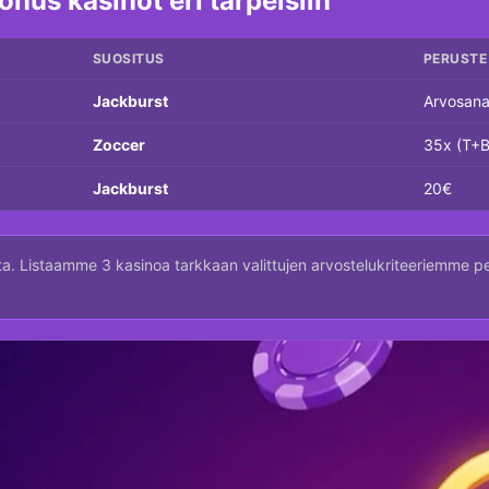
onus kasinot eri tarpeisiin
SUOSITUS
PERUSTE
Jackburst
Arvosana
Zoccer
35x (T+B)
Jackburst
20€
a. Listaamme 3 kasinoa tarkkaan valittujen arvostelukriteeriemme per