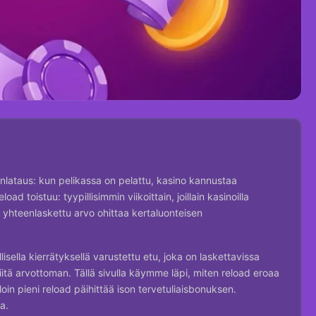
enlataus: kun pelikassa on pelattu, kasino kannustaa
 toistuu: tyypillisimmin viikoittain, joillain kasinoilla
en yhteenlaskettu arvo ohittaa kertaluonteisen
ella kierrätyksellä varustettu etu, joka on laskettavissa
iitä arvottoman. Tällä sivulla käymme läpi, miten reload eroaa
oin pieni reload päihittää ison tervetuliaisbonuksen.
a.