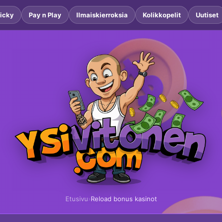
icky
Pay n Play
Ilmaiskierroksia
Kolikkopelit
Uutiset
Etusivu
›
Reload bonus kasinot