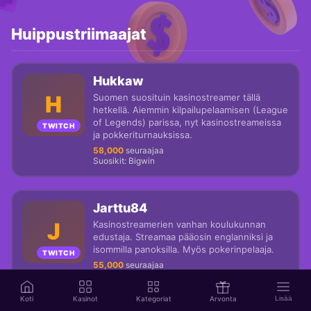
Huippustriimaajat
Hukkaw
H
Suomen suosituin kasinostreamer tällä
hetkellä. Aiemmin kilpailupelaamisen (League
of Legends) parissa, nyt kasinostreameissa
TWITCH
ja pokkeriturnauksissa.
58,000
seuraajaa
Suosikit: Bigwin
Jarttu84
J
Kasinostreamerien vanhan koulukunnan
edustaja. Streamaa pääosin englanniksi ja
isommilla panoksilla. Myös pokerinpelaaja.
TWITCH
55,000
seuraajaa
Suosikit: Winz
Koti
Kasinot
Kategoriat
Arvonta
Lisää