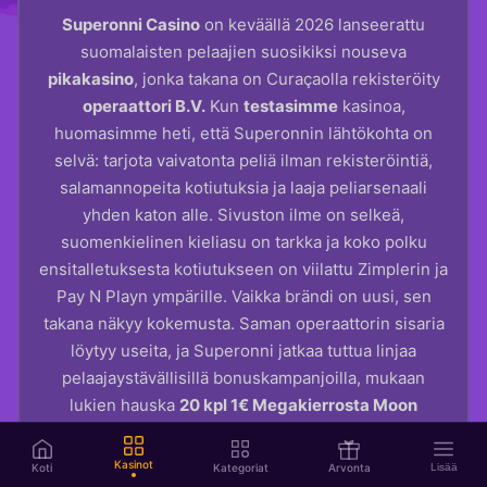
Superonni Casino
on keväällä 2026 lanseerattu
suomalaisten pelaajien suosikiksi nouseva
pikakasino
, jonka takana on Curaçaolla rekisteröity
operaattori B.V.
Kun
testasimme
kasinoa,
huomasimme heti, että Superonnin lähtökohta on
selvä: tarjota vaivatonta peliä ilman rekisteröintiä,
salamannopeita kotiutuksia ja laaja peliarsenaali
yhden katon alle. Sivuston ilme on selkeä,
suomenkielinen kieliasu on tarkka ja koko polku
ensitalletuksesta kotiutukseen on viilattu Zimplerin ja
Pay N Playn ympärille. Vaikka brändi on uusi, sen
takana näkyy kokemusta. Saman operaattorin sisaria
löytyy useita, ja Superonni jatkaa tuttua linjaa
pelaajaystävällisillä bonuskampanjoilla, mukaan
lukien hauska
20 kpl 1€ Megakierrosta Moon
Princess 100 peliin
bonuskoodilla
ONNI
. Tässä
arviossa käymme läpi kaikki olennaiset osa-alueet
Kasinot
Koti
Kategoriat
Arvonta
Lisää
pelivalikoimasta turvallisuuteen, jotta tiedät,