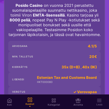
Posido Casino
on vuonna 2021 perustettu
suomalaispelaajille suunnattu nettikasino, joka
toimii Viron
EMTA-lisenssillä
. Kasino tarjoaa yli
8000 peliä
, nopeat Pay N Play -kotiutukset sekä
monipuoliset bonukset sekä uusille että
vakiopelaajille. Testasimme Posidon koko
tarjonnan läpikotaisin, ja tässä ovat havaintomme.
4.1/5
ARVOSANA
20€
MIN. TALLETUS
35x (D+B) , 40x (IK)
KIERRÄTYS
Estonian Tax and Customs Board
LISENSSI
HKT000080
✓ Verovapaa
VEROTUS
Kasinot
Koti
Kategoriat
Arvonta
Lisää