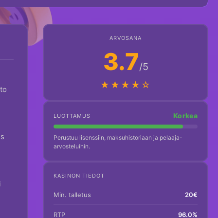
ARVOSANA
3.7
/5
★★★★☆
to
Korkea
LUOTTAMUS
us
Perustuu lisenssiin, maksuhistoriaan ja pelaaja-
arvosteluihin.
KASINON TIEDOT
i
Min. talletus
20€
RTP
96.0%