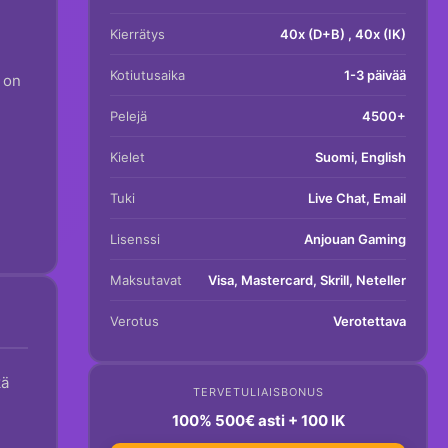
Kierrätys
40x (D+B) , 40x (IK)
Kotiutusaika
1-3 päivää
n on
Pelejä
4500+
Kielet
Suomi, English
Tuki
Live Chat, Email
Lisenssi
Anjouan Gaming
Maksutavat
Visa, Mastercard, Skrill, Neteller
Verotus
Verotettava
kä
TERVETULIAISBONUS
100% 500€ asti + 100 IK