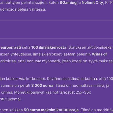
n tiettyjen pelintarjoajien, kuten
BGaming
ja
Nolimit City
, RTP
huomioida pelejä valitessa.
 euroon asti
sekä
100 ilmaiskierrosta
. Bonuksen aktivoimiseksi
tuksen yhteydessä. Ilmaiskierrokset jaetaan peleihin
Wilds of
rkoittaa, ettei bonusta myönnetä, joten koodi on syytä muistaa
alan keskiarvoa korkeampi. Käytännössä tämä tarkoittaa, että 100
vä summa on peräti
8 000 euroa
. Tämä on huomattava määrä, ja
ä onnea. Monet kilpailevat kasinot tarjoavat 25x-35x
sti tiukempi.
nnen kaikkea
50 euron maksimikotiutusraja
. Tämä on merkittä