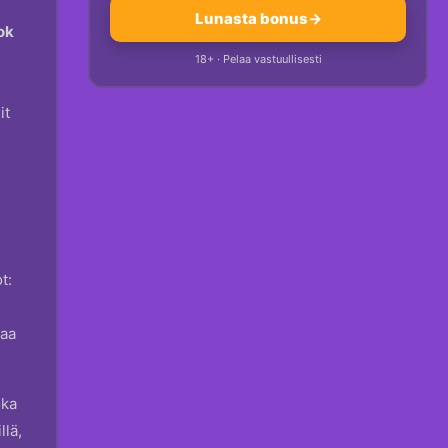
Lunasta bonus
→
ok
18+ · Pelaa vastuullisesti
it
t:
taa
oka
llä,