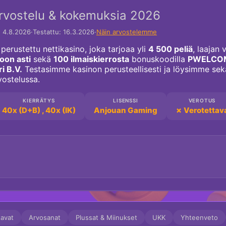
rvostelu & kokemuksia 2026
:
4.8.2026
·
Testattu: 16.3.2026
·
Näin arvostelemme
rustettu nettikasino, joka tarjoaa yli
4 500 peliä
, laajan
oon asti
sekä
100 ilmaiskierrosta
bonuskoodilla
PWELCO
i B.V.
Testasimme kasinon perusteellisesti ja löysimme sekä 
ostelussa.
KIERRÄTYS
LISENSSI
VEROTUS
40x (D+B) , 40x (IK)
Anjouan Gaming
✗ Verotettav
avat
Arvosanat
Plussat & Miinukset
UKK
Yhteenveto