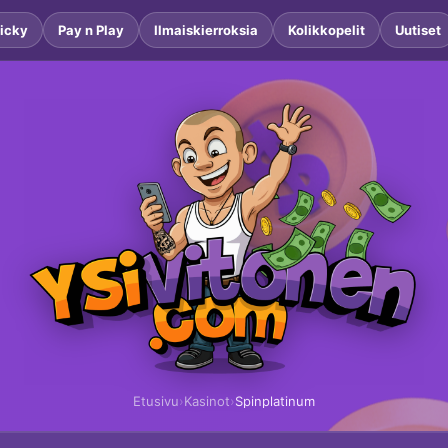
icky
Pay n Play
Ilmaiskierroksia
Kolikkopelit
Uutiset
Etusivu
›
Kasinot
›
Spinplatinum