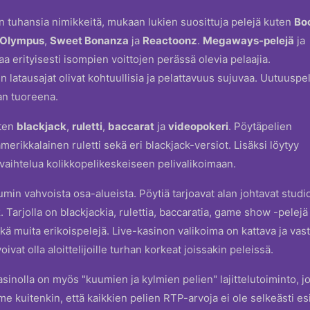
 on tuhansia nimikkeitä, mukaan lukien suosittuja pelejä kuten
Bo
 Olympus
,
Sweet Bonanza
ja
Reactoonz
.
Megaways-pelejä
ja
aa erityisesti isompien voittojen perässä olevia pelaajia.
 latausajat olivat kohtuullisia ja pelattavuus sujuvaa. Uutuuspel
nan tuoreena.
uten
blackjack
,
ruletti
,
baccarat
ja
videopokeri
. Pöytäpelien
erikkalainen ruletti sekä eri blackjack-versiot. Lisäksi löytyy
 vaihtelua kolikkopelikeskeiseen pelivalikoimaan.
umin vahvoista osa-alueista. Pöytiä tarjoavat alan johtavat studio
k
. Tarjolla on blackjackia, rulettia, baccaratia, game show -pelejä
ekä muita erikoispelejä. Live-kasinon valikoima on kattava ja vas
ivat olla aloittelijoille turhan korkeat joissakin peleissä.
asinolla on myös "kuumien ja kylmien pelien" lajittelutoiminto, j
uitenkin, että kaikkien pelien RTP-arvoja ei ole selkeästi esi