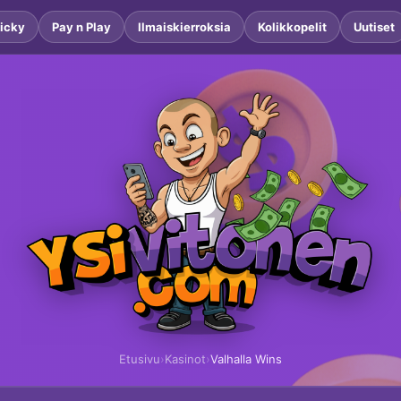
icky
Pay n Play
Ilmaiskierroksia
Kolikkopelit
Uutiset
Etusivu
›
Kasinot
›
Valhalla Wins