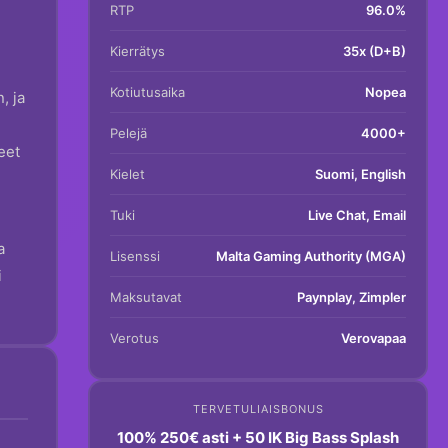
RTP
96.0%
Kierrätys
35x (D+B)
Kotiutusaika
Nopea
, ja
Pelejä
4000+
eet
Kielet
Suomi, English
Tuki
Live Chat, Email
a
Lisenssi
Malta Gaming Authority (MGA)
i
Maksutavat
Paynplay, Zimpler
Verotus
Verovapaa
TERVETULIAISBONUS
100% 250€ asti + 50 IK Big Bass Splash