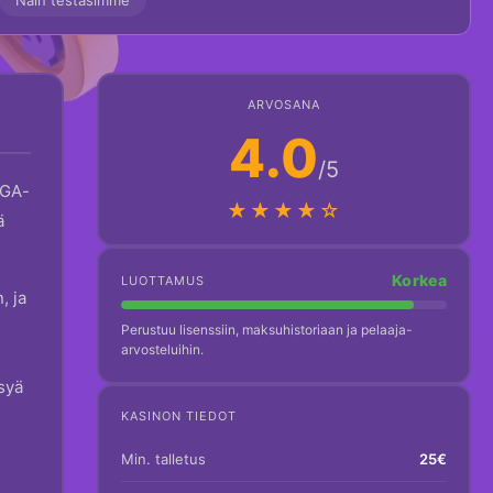
Näin testasimme
ARVOSANA
4.0
/5
MGA-
★★★★☆
ä
Korkea
LUOTTAMUS
, ja
Perustuu lisenssiin, maksuhistoriaan ja pelaaja-
arvosteluihin.
syä
KASINON TIEDOT
Min. talletus
25€