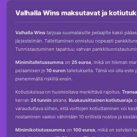
Valhalla Wins maksutavat ja kotiutuk
Valhalla Wins
tarjoaa suomalaisille pelaajille kaksi pääa
järjestelmän. Tallettaminen onnistuu nopeasti pankkitunnuks
Tunnistautuminen tapahtuu vahvan pankkitunnistautumisen 
Minimitalletussumma
on
25 euroa
, mikä on hieman mar
pelaamisen jo
10 euron
talletuksella. Tämä voi olla este 
pienemmällä riskillä ensin.
Kotiutuksissa on huomioitava merkittävä rajoitus.
Transa
kerran
24 tunnin
aikana.
Kuukausittainen kotiutusraja
o
varauduttava siihen, että voittojen kotiuttaminen voi kest
nostaminen vaatisi vähintään 10 erillistä nostoa ja kestäi
Minimikotiutussumma
on
100 euroa
, mikä on selvästi k