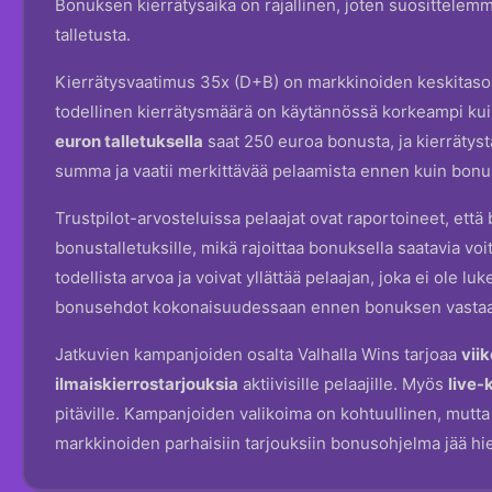
Bonuksen kierrätysaika on rajallinen, joten suosittelem
talletusta.
Kierrätysvaatimus 35x (D+B) on markkinoiden keskitasoa
todellinen kierrätysmäärä on käytännössä korkeampi ku
euron talletuksella
saat 250 euroa bonusta, ja kierrätys
summa ja vaatii merkittävää pelaamista ennen kuin bonu
Trustpilot-arvosteluissa pelaajat ovat raportoineet, ett
bonustalletuksille, mikä rajoittaa bonuksella saatavia vo
todellista arvoa ja voivat yllättää pelaajan, joka ei ole 
bonusehdot kokonaisuudessaan ennen bonuksen vastaa
Jatkuvien kampanjoiden osalta Valhalla Wins tarjoaa
vii
ilmaiskierrostarjouksia
aktiivisille pelaajille. Myös
live-
pitäville. Kampanjoiden valikoima on kohtuullinen, mutta
markkinoiden parhaisiin tarjouksiin bonusohjelma jää hie