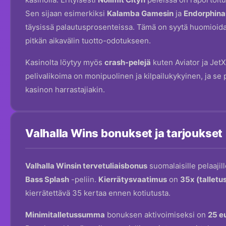
Sen sijaan esimerkiksi
Kalamba Gamesin
ja
Endorphina
täysissä palautusprosenteissa. Tämä on syytä huomioida p
pitkän aikavälin tuotto-odotukseen.
Kasinolta löytyy myös
crash-pelejä
kuten Aviator ja Jet
pelivalikoima on monipuolinen ja kilpailukykyinen, ja se p
kasinon harrastajiakin.
Valhalla Wins bonukset ja tarjoukset
Valhalla Winsin tervetuliaisbonus
suomalaisille pelaajil
Bass Splash
-peliin.
Kierrätysvaatimus
on
35x (talletu
kierrätettävä 35 kertaa ennen kotiutusta.
Minimitalletussumma
bonuksen aktivoimiseksi on
25 e