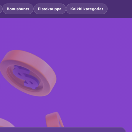
Bonushunts
Pistekauppa
Kaikki kategoriat