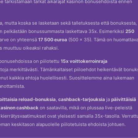
me tarkistamaan tarkat aikarajat kasinon bonusehdoista ennen
, mutta koska se lasketaan sekä talletuksesta että bonuksesta,
in pelkästään bonussummasta laskettava 35x. Esimerkiksi
250
tarve on yhteensä
17 500 euroa
(500 x 35). Tämä on huomattav
s muuttuu oikeaksi rahaksi.
ä bonusehdoissa on piilotettu
15x voittokerroinraja
ittoja merkittävästi. Tämänkaltaiset piiloehdot heikentävät bonu
lukenut kaikkia ehtoja huolellisesti. Suosittelemme aina lukemaan
nottamista.
koittaisia reload-bonuksia
,
cashback-tarjouksia
ja
päivittäisiä
kasinon cashback
on saatavilla, mikä on plussaa live-peleistä
 kierrätysvaatimukset ovat yleisesti samalla 35x-tasolla. Verrat
man keskitason alapuolelle piilotetuista ehdoista johtuen.