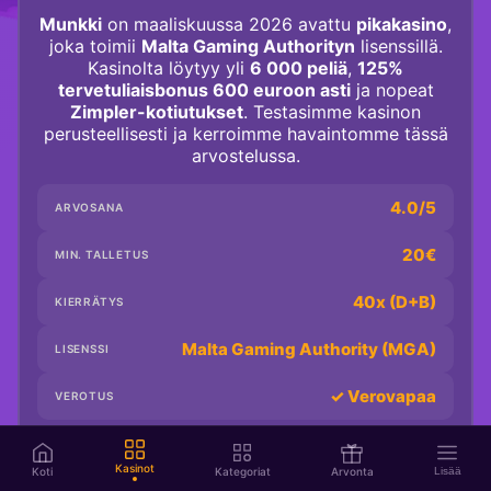
Munkki
on maaliskuussa 2026 avattu
pikakasino
,
joka toimii
Malta Gaming Authorityn
lisenssillä.
Kasinolta löytyy yli
6 000 peliä
,
125%
tervetuliaisbonus 600 euroon asti
ja nopeat
Zimpler-kotiutukset
. Testasimme kasinon
perusteellisesti ja kerroimme havaintomme tässä
arvostelussa.
4.0/5
ARVOSANA
20€
MIN. TALLETUS
40x (D+B)
KIERRÄTYS
Malta Gaming Authority (MGA)
LISENSSI
✓ Verovapaa
VEROTUS
Kasinot
Koti
Kategoriat
Arvonta
Lisää
TERVETULIAISBONUS