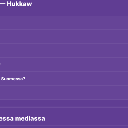
t — Hukkaw
?
ta Suomessa?
sessa mediassa