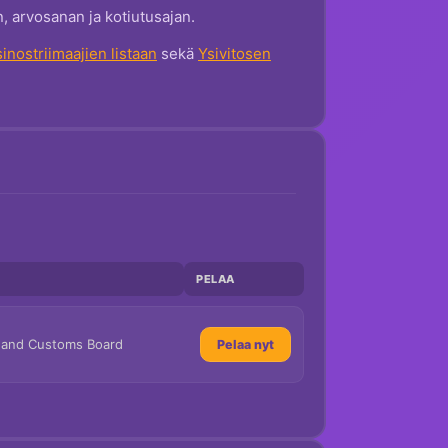
, arvosanan ja kotiutusajan.
inostriimaajien listaan
sekä
Ysivitosen
PELAA
 and Customs Board
Pelaa nyt