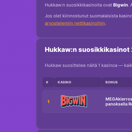
Hukkaw:n suosikkikasinoita ovat
Bigwin
. 
Jos olet kiinnostunut suomalaisista kasin
arvostelemiin nettikasinoihin
.
Hukkaw:n suosikkikasinot
Hukkaw suosittelee näitä 1 kasinoa — kaik
#
KASINO
BONUS
MEGAkierros 
1
panoksella R