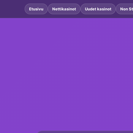
Etusivu
Nettikasinot
Uudet kasinot
Non St