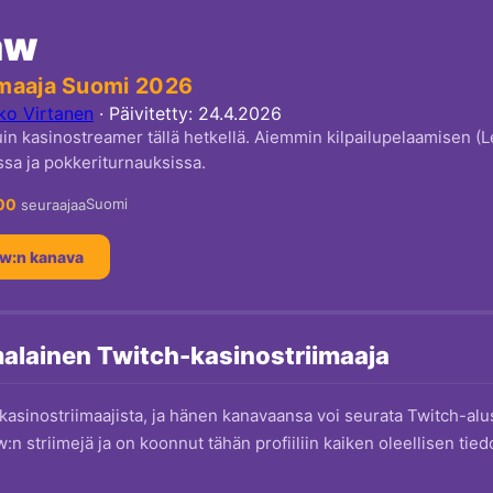
aw
imaaja Suomi 2026
ko Virtanen
·
Päivitetty:
24.4.2026
n kasinostreamer tällä hetkellä. Aiemmin kilpailupelaamisen (L
sa ja pokkeriturnauksissa.
00
Suomi
seuraajaa
w:n kanava
lainen Twitch-kasinostriimaaja
sinostriimaajista, ja hänen kanavaansa voi seurata Twitch-al
n striimejä ja on koonnut tähän profiiliin kaiken oleellisen tie