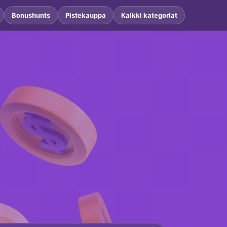
Bonushunts
Pistekauppa
Kaikki kategoriat