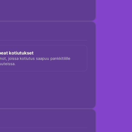
eat kotiutukset
not, joissa kotiutus saapuu pankkitilille
uuteissa.