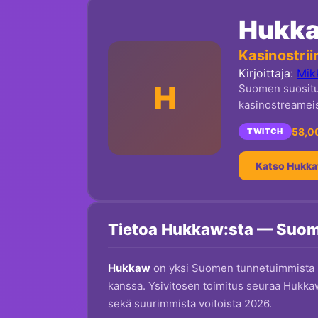
Hukk
Kasinostri
Kirjoittaja:
Mik
H
Suomen suositui
kasinostreameis
58,0
TWITCH
Katso Hukka
Tietoa Hukkaw:sta — Suoma
Hukkaw
on yksi Suomen tunnetuimmista ka
kanssa. Ysivitosen toimitus seuraa Hukkaw:
sekä suurimmista voitoista 2026.