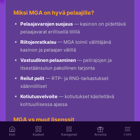
Miksi MGA on hyvä pelaajille?
Pelaajavarojen suojaus
— kasinon on pidettävä
pelaajavarat erillisellä tilillä
Riitojenratkaisu
— MGA toimii välittäjänä
kasinon ja pelaajan välillä
Vastuullinen pelaaminen
— pelirajojen ja
itsestäänsulun pakollinen tarjonta
Reilut pelit
— RTP- ja RNG-tarkastukset
säännölliset
Kotiutusvelvoite
— kotiutukset käsiteltävä
kohtuullisessa ajassa
MGA vs muut lisenssit
MGA on selvästi parempi kuin Curaçao-lisenssi tai
Koti
Kasinot
Kategoriat
Arvonta
Lisää
lisensoimattomat kasinot. Suomalaisille pelaajille