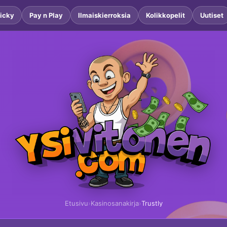
icky
Pay n Play
Ilmaiskierroksia
Kolikkopelit
Uutiset
Etusivu
›
Kasinosanakirja
›
Trustly