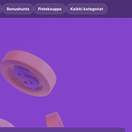
Bonushunts
Pistekauppa
Kaikki kategoriat