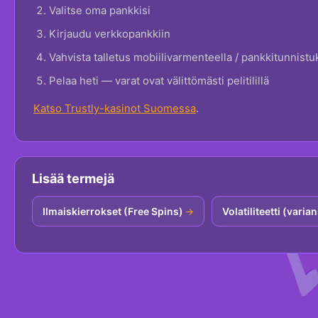
Valitse oma pankkisi
Kirjaudu verkkopankkiin
Vahvista talletus mobiilivarmenteella / pankkitunnistu
Pelaa heti — varat ovat välittömästi pelitilillä
Katso Trustly-kasinot Suomessa
.
Lisää termejä
Ilmaiskierrokset (Free Spins)
→
Volatiliteetti (varia