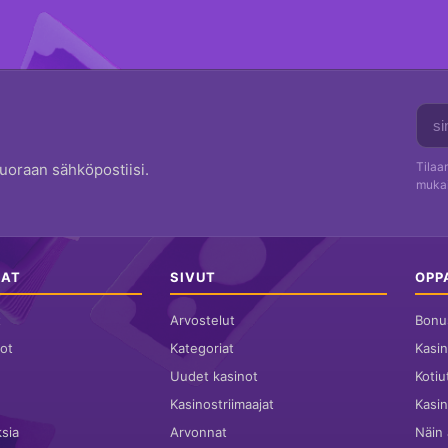
Säh
Tilaa
suoraan sähköpostiisi.
mukai
IAT
SIVUT
OPP
t
Arvostelut
Bonus
ot
Kategoriat
Kasin
Uudet kasinot
Kotiu
Kasinostriimaajat
Kasin
ksia
Arvonnat
Näin