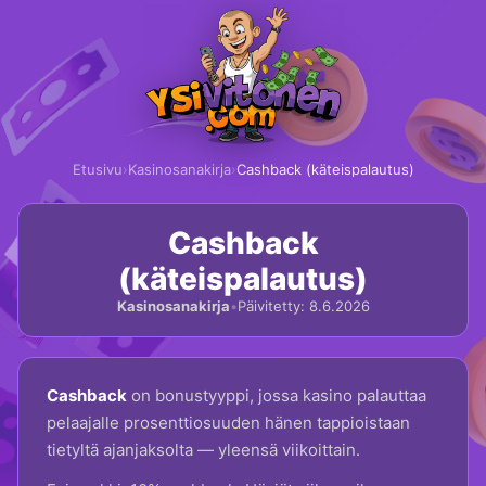
Etusivu
›
Kasinosanakirja
›
Cashback (käteispalautus)
Cashback
(käteispalautus)
Kasinosanakirja
•
Päivitetty: 8.6.2026
Cashback
on bonustyyppi, jossa kasino palauttaa
pelaajalle prosenttiosuuden hänen tappioistaan
tietyltä ajanjaksolta — yleensä viikoittain.