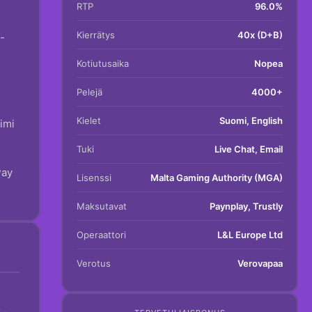
RTP
96.0%
Kierrätys
40x (D+B)
d-
Kotiutusaika
Nopea
Pelejä
4000+
Kielet
Suomi, English
iimi
Tuki
Live Chat, Email
Pay
Lisenssi
Malta Gaming Authority (MGA)
Maksutavat
Paynplay, Trustly
Operaattori
L&L Europe Ltd
Verotus
Verovapaa