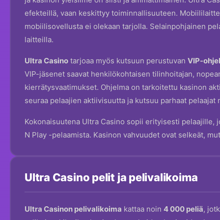
efekteillä, vaan keskittyy toiminnallisuuteen. Mobiililaitte
mobiilisovellusta ei olekaan tarjolla. Selainpohjainen p
laitteilla.
Ultra Casino
tarjoaa myös kutsuun perustuvan
VIP-ohje
VIP-jäsenet saavat henkilökohtaisen tilinhoitajan, nop
kierrätysvaatimukset. Ohjelma on tarkoitettu kasinon aktii
seuraa pelaajien aktiivisuutta ja kutsuu parhaat pelaajat
Kokonaisuutena Ultra Casino sopii erityisesti pelaajille,
N Play -pelaamista. Kasinon vahvuudet ovat selkeät, mut
Ultra Casino pelit ja pelivalikoima
Ultra Casinon pelivalikoima
kattaa noin
4 000 peliä
, jot