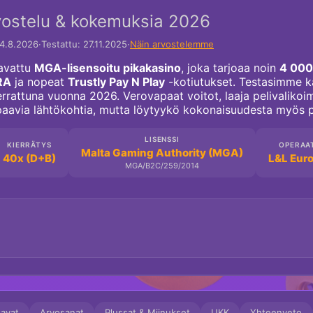
vostelu & kokemuksia 2026
4.8.2026
·
Testattu: 27.11.2025
·
Näin arvostelemme
avattu
MGA-lisensoitu pikakasino
, joka tarjoaa noin
4 000
RA
ja nopeat
Trustly Pay N Play
-kotiutukset. Testasimme kas
verrattuna vuonna 2026. Verovapaat voitot, laaja pelivaliko
paavia lähtökohtia, mutta löytyykö kokonaisuudesta myös 
LISENSSI
KIERRÄTYS
OPERAA
Malta Gaming Authority (MGA)
40x (D+B)
L&L Euro
MGA/B2C/259/2014
avat
Arvosanat
Plussat & Miinukset
UKK
Yhteenveto