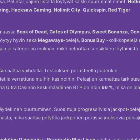
a. Pelintarjoajien listalta löytyvät kaikki suurimmat nimet:
NetE
ming
,
Hacksaw Gaming
,
Nolimit City
,
Quickspin
,
Red Tiger
n muassa
Book of Dead
,
Gates of Olympus
,
Sweet Bonanza
,
Gon
 löytyy hyvin sekä
Megaways
-pelejä,
Bonus Buy
-kolikkopelejä 
ajan ja kategorian mukaan, mikä helpottaa suosikkien löytämistä
ta
saattaa vaihdella. Testauksen perusteella joidenkin
teilla verrattuna muihin kasinoihin. Pelaajien kannattaa tarkistaa
ena Ultra Casinon keskimääräinen RTP on noin
96 %
, mikä on al
äydellinen puuttuminen. Suosittuja progressiivisia jackpot-pele
sta, mikä saattaa petyttää jackpotien perässä juoksevia pelaaji
volution Gamingin
ja
Pragmatic Play Liven
pöytiä, joissa pelat