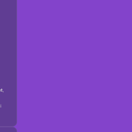
et
,
i