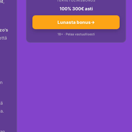
TERVETULIAISBONUS
nt
,
100% 300€ asti
Lunasta bonus
→
zo's
18+ · Pelaa vastuullisesti
että
an
jä
a.
aan