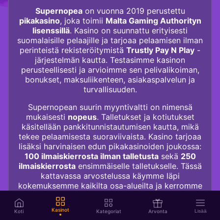
Supernopea
on vuonna 2019 perustettu
pikakasino
, joka toimii
Malta Gaming Authorityn
lisenssillä
. Kasino on suunnattu erityisesti
suomalaisille pelaajille ja tarjoaa pelaamisen ilman
perinteistä rekisteröitymistä
Trustly Pay N Play
-
järjestelmän kautta. Testasimme kasinon
perusteellisesti ja arvioimme sen pelivalikoiman,
bonukset, maksuliikenteen, asiakaspalvelun ja
turvallisuuden.
Supernopean suurin myyntivaltti on nimensä
mukaisesti
nopeus
. Talletukset ja kotiutukset
käsitellään pankkitunnistautumisen kautta, mikä
tekee pelaamisesta suoraviivaista. Kasino tarjoaa
lisäksi harvinaisen edun pikakasinoiden joukossa:
100 ilmaiskierrosta ilman talletusta
sekä
250
ilmaiskierrosta
ensimmäiselle talletukselle. Tässä
kattavassa arvostelussa käymme läpi
kokemuksemme kaikilta osa-alueilta ja kerromme
rehellisesti, kenelle Supernopea sopii ja missä sillä
on vielä selkeästi parannettavaa.
Kasinot
Koti
Kategoriat
Arvonta
Lisää