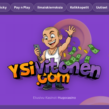
icky
Pay n Play
Ilmaiskierroksia
Kolikkopelit
Uutiset
Etusivu
›
Kasinot
›
Hugocasino