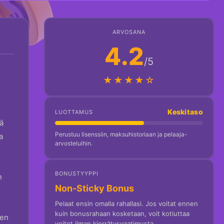
ARVOSANA
4.2
/5
★★★★☆
Keskitaso
LUOTTAMUS
tä
Perustuu lisenssiin, maksuhistoriaan ja pelaaja-
a
arvosteluihin.
BONUSTYYPPI
n
Non-Sticky Bonus
Pelaat ensin omalla rahallasi. Jos voitat ennen
kuin bonusrahaan kosketaan, voit kotiuttaa
sen
voitot ilman kierrätysvaatimusta.