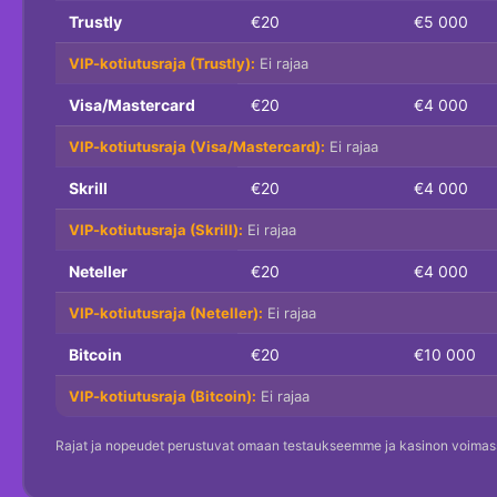
Trustly
€20
€5 000
VIP-kotiutusraja (Trustly):
Ei rajaa
Visa/Mastercard
€20
€4 000
VIP-kotiutusraja (Visa/Mastercard):
Ei rajaa
Skrill
€20
€4 000
VIP-kotiutusraja (Skrill):
Ei rajaa
Neteller
€20
€4 000
VIP-kotiutusraja (Neteller):
Ei rajaa
Bitcoin
€20
€10 000
VIP-kotiutusraja (Bitcoin):
Ei rajaa
Rajat ja nopeudet perustuvat omaan testaukseemme ja kasinon voimass