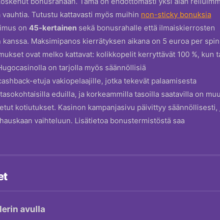
 koskenut bonusrahaan. Tämä on ehdottomasti yksi alan reiluimm
 vauhtia. Tutustu kattavasti myös muihin
non-sticky bonuksia
atimus on
45-kertainen
sekä bonusrahalle että ilmaiskierrosten
en kanssa. Maksimipanos kierrätyksen aikana on 5 euroa per spin
omukset ovat melko kattavat: kolikkopelit kerryttävät 100 %, kun 
ugocasinolla on tarjolla myös säännöllisiä
shback-etuja vakiopelaajille, jotka tekevät palaamisesta
tasokohtaisilla eduilla, ja korkeammilla tasoilla saatavilla on mu
t kotiutukset. Kasinon kampanjasivu päivittyy säännöllisesti, 
 hauskaan vaihteluun. Lisätietoa bonustermistöstä saa
et
lerin avulla