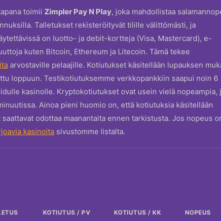
apana toimii
Zimpler Pay N Play
, joka mahdollistaa salamanno
ksilla. Talletukset rekisteröityvät tilille välittömästi, ja
äytettävissä on luotto- ja debit-kortteja (Visa, Mastercard), e-
luuttoja kuten Bitcoin, Ethereum ja Litecoin. Tämä tekee
ita
arvostaville pelaajille. Kotiutukset käsitellään lupauksen mu
ettu loppuun. Testikotiutuksemme verkkopankkiin saapui noin 6
dulle kasinolle. Kryptokotiutukset ovat usein vielä nopeampia, 
uutissa. Ainoa pieni huomio on, että kotiutuksia käsitellään
t saattavat odottaa maanantaita ennen tarkistusta. Jos nopeus o
rjoavia kasinoita
sivustomme listalta.
LETUS
KOTIUTUS / PV
KOTIUTUS / KK
NOPEUS