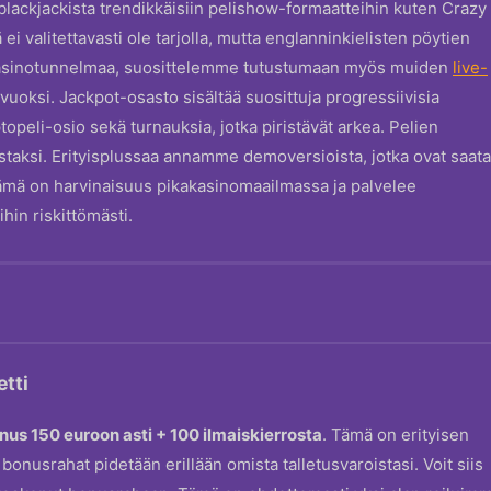
blackjackista trendikkäisiin pelishow-formaatteihin kuten Crazy
i valitettavasti ole tarjolla, mutta englanninkielisten pöytien
oa kasinotunnelmaa, suosittelemme tutustumaan myös muiden
live-
vuoksi. Jackpot-osasto sisältää suosittuja progressiivisia
topeli-osio sekä turnauksia, jotka piristävät arkea. Pelien
istaksi. Erityisplussaa annamme demoversioista, jotka ovat saata
Tämä on harvinaisuus pikakasinomaailmassa ja palvelee
hin riskittömästi.
etti
us 150 euroon asti + 100 ilmaiskierrosta
. Tämä on erityisen
 bonusrahat pidetään erillään omista talletusvaroistasi. Voit siis