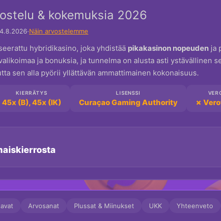
vostelu & kokemuksia 2026
4.8.2026
·
Näin arvostelemme
eerattu hybridikasino, joka yhdistää
pikakasinon nopeuden
ja 
valikoimaa ja bonuksia, ja tunnelma on alusta asti ystävällinen
ta sen alla pyörii yllättävän ammattimainen kokonaisuus.
KIERRÄTYS
LISENSSI
VER
45x (B), 45x (IK)
Curaçao Gaming Authority
✗ Vero
maiskierrosta
avat
Arvosanat
Plussat & Miinukset
UKK
Yhteenveto