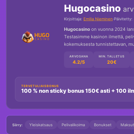
Hugocasino
ar
Kirjoittaja:
Emilia Nieminen
·
Päivitetty:
Hugocasino
on vuonna 2024 lans
Testasimme kasinon ilmettä, peli
kokemuksesta tunnistettavan, mut
ARVOSANA
MIN. TALLETUS
4.2/5
20€
TERVETULIAISBONUS
100 % non sticky bonus 150€ asti + 100 il
Yleiskatsaus
Pelivalikoima
Bonukset
Maksut
Siirry: