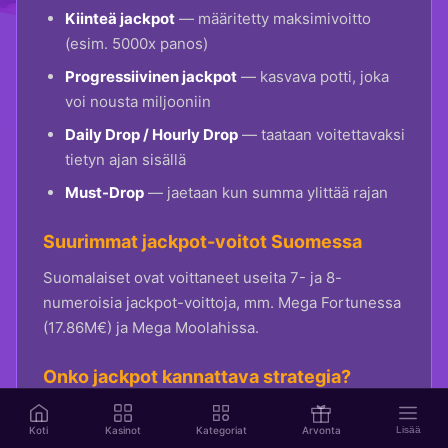
Kiinteä jackpot
— määritetty maksimivoitto
(esim. 5000x panos)
Progressiivinen jackpot
— kasvava potti, joka
voi nousta miljooniin
Daily Drop / Hourly Drop
— taataan voitettavaksi
tietyn ajan sisällä
Must-Drop
— jaetaan kun summa ylittää rajan
Suurimmat jackpot-voitot Suomessa
Suomalaiset ovat voittaneet useita 7- ja 8-
numeroisia jackpot-voittoja, mm. Mega Fortunessa
(17.86M€) ja Mega Moolahissa.
Onko jackpot kannattava strategia?
Jackpot-pelien RTP näyttää matalammalta koska
Koti
Kasinot
Kategoriat
Arvonta
Lisää
osa panoksesta menee potin kasvattamiseen. Jos