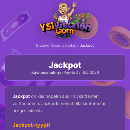
Etusivu
›
Kasinosanakirja
›
Jackpot
Jackpot
Kasinosanakirja
•
Päivitetty: 8.6.2026
Jackpot
on kasinopelin suurin yksittäinen
voittosumma. Jackpotit voivat olla kiinteitä tai
progressiivisia.
Jackpot-tyypit