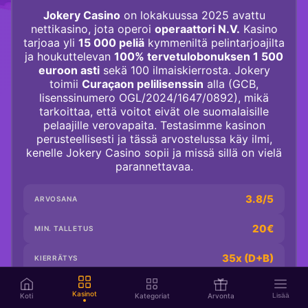
Jokery Casino
on lokakuussa 2025 avattu
nettikasino, jota operoi
operaattori N.V.
Kasino
tarjoaa yli
15 000 peliä
kymmeniltä pelintarjoajilta
ja houkuttelevan
100% tervetulobonuksen 1 500
euroon asti
sekä 100 ilmaiskierrosta. Jokery
toimii
Curaçaon pelilisenssin
alla (GCB,
lisenssinumero OGL/2024/1647/0892), mikä
tarkoittaa, että voitot eivät ole suomalaisille
pelaajille verovapaita. Testasimme kasinon
perusteellisesti ja tässä arvostelussa käy ilmi,
kenelle Jokery Casino sopii ja missä sillä on vielä
parannettavaa.
3.8/5
ARVOSANA
20€
MIN. TALLETUS
35x (D+B)
KIERRÄTYS
Curaçao Gaming Authority
LISENSSI
Kasinot
Koti
Kategoriat
Arvonta
Lisää
OGL/2024/1647/0892