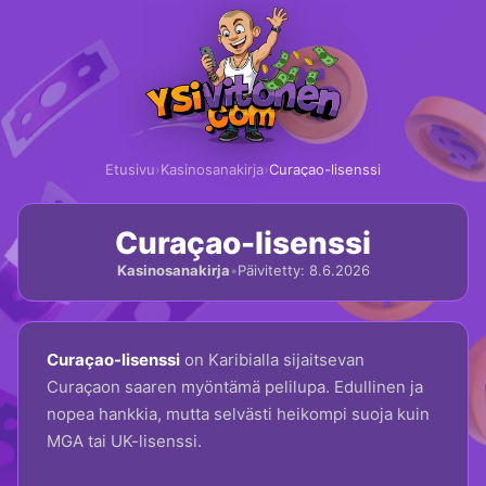
Etusivu
›
Kasinosanakirja
›
Curaçao-lisenssi
Curaçao-lisenssi
Kasinosanakirja
•
Päivitetty: 8.6.2026
Curaçao-lisenssi
on Karibialla sijaitsevan
Curaçaon saaren myöntämä pelilupa. Edullinen ja
nopea hankkia, mutta selvästi heikompi suoja kuin
MGA tai UK-lisenssi.